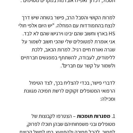
תסכול, דכדוך ואפילו אובדנות במקרים מסוימים".
למרות הקושי והסבל הרב, פישר בטוחה שיש דרך
לנצח בהתמודדות עם המחלה. "יש היום אלפי חולי
HS בארץ וחשוב שהם יבינו וירגישו שהם לא לבד.
אני אומרת למטופלים שלי שהכי חשוב לשמור על
שגרה ואורח חיים רגיל. למרות הכאב, ללכת
ללימודים, לעבודה, להשתתף במפגשים חברתיים
ולשמור על קשר עם חברים".
לדברי פישר, בכדי להצליח בכך, לצד הטיפול
הרפואי המטופלים זקוקים לרשת תמיכה מגוונת
ומכילה:
1.
מסגרות תומכות
– הצטרפו לקבוצות של
מטופלים ובני משפחותיהם שבהן תוכלו לפרוק,
לתמוך, לקבל תמיכה ולהתייעץ. כמו למשל קבוצת