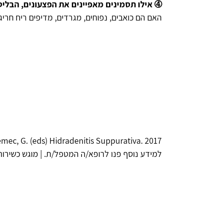
➃ אילו תסמינים מאפיינים את הפצעונים, הבליט
האם הם כואבים, נפוחים, מגרדים, מדיפים ריח חריג
Jemec, G. (eds) Hidradenitis Suppurativa. 2017
למידע נוסף פנו לרופא/ה המטפל/ת. | מוגש כשירות ל