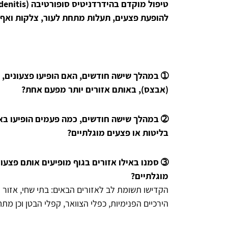
להופעת פצעים, תעלות מתחת לעור, צלקות ואף ניתוחים עתידיים. 10 השאלות הבאות יעזרו לכם ל
➀ במהלך שישה חודשים, האם הופיעו פצעונים, ב
(אבצס), באותם אזורים יותר מפעם אחת?
➁ במהלך שישה חודשים, כמה פעמים הופיעו באו
בליטות או פצעים מוגלתיים?
➂ סמנו באילו אזורים בגוף מופיעים אותם פצעונ
מוגלתיים?
הקדישו תשומת לב לאזורים הבאים: בתי שחי, אזור 
הירכיים הפנימיות, כפלי הצוואר, קפלי הבטן וכן מת