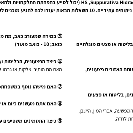
טיפול מוקדם בהידרדניטיס סופורטיבה (HS ,Suppurativa Hidradenitis
הגיע מוכנים לשיחה עם הדרמטולוגים:
ליטות או פצעים מוגלתיים
כואב; 10 - כואב מאוד)
➅ כיצד הפצעונים, הבליטות ו/
תם האזורים פצעונים,
האם הם הותירו צלקות או גרמו לה
➆ האם מישהו נוסף במשפחתכם
ים, בליטות או פצעים
➇ האם אתם מעשנים כיום או 
המפשעה, אברי המין, הישבן,
חת לחזה.
➈ כיצד התסמינים משפיעים ע