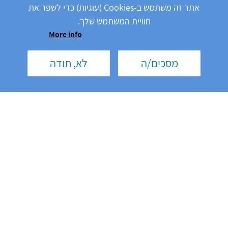
אתר זה משתמש ב-Cookies (עוגיות) כדי לשפר את
חוויית המשתמש שלך.
More info
מסכים/ה
לא, תודה
משפטי
תנאי שימוש
מדיניות הפרטיות
הצהרת נגישות
אודות נוברטיס
אודות האתר
APR26-FA-11633969
© 2026 Novartis AG
This website is intended for an Israeli audience
גולשים יקרים, האתר נועד לספק מידע כללי בלבד לגבי תחומים רפואיים ומחלות. אין לראות