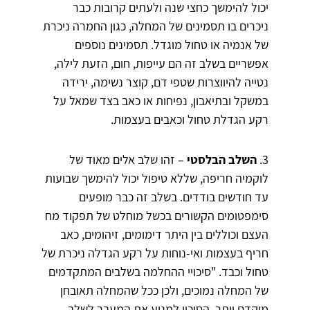
יכול להימשך כחצי שנה ולעתים קרובות כבר
ניכרים בו תסמינים של המחלה, כגון החמרה ניכרת
של אנמיה או טחול מוגדל. תסמינים נוספים
אפשריים בשלב זה הם עייפות, חום, הזעת לילה,
נטייה להיווצרות שטפי דם, קוצר נשימה, ירידה
במשקל ובתיאבון, נפיחות או כאב בצד שמאל על
רקע הגדלת טחול וכאבים בעצמות.
3.
השלב הבלסטי
– זהו שלב אלים מאוד של
לוקמיה חריפה, שללא טיפול יכול להימשך שבועות
עד חודשים בודדים. בשלב זה כבר מופעים
סימפטומים הקשורים בכשל מוחלט של תפקוד מח
העצם וכוללים בין היתר דימומים, זיהומים, כאב
חריף בעצמות ואי-נוחות על רקע הגדלה ניכרת של
טחול וכבד. "סיכויי ההחלמה בשלבים המתקדמים
של המחלה נמוכים, ולכן ככל שהמחלה תאובחן
מוקדם יותר, הסיכוי למנוע את המעבר לשלב