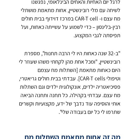
לרגל יום האחיות והאחים הבינלאומי, נפגשנו
לשיחה עם מלי רובינשטיין, אחות מתאמת מושתלי
מח עצם ו- CAR-T cell במרכז דוידוף בבית חולים
רבין-בלינסון – כדי לשמוע על עשייתה כאחות, ועל
תפיסתה לגבי המקצוע.
"ב-32 שנה כאחות היו לי הרבה תחנות", מספרת
רובינשטיין, "ומכל אחת מהן לקחתי משהו שעוזר לי
היום כאחות מתאמת [השתלות מח עצמם
וטיפולי CAR-T cells]. עבדתי בבית חולים גריאטרי,
פסיכיאטריה ילדים, אונקולוגית ילדים וגם השתלות
מח עצם. עבדתי בקהילה. כל תחנה ותחנה הביאה
אותי והוסיפה עוד נדבך של ידע, מקצועיות וקשרים
שתרמו לי כל יום בעבודה שלי".
מה זה אחות מתאמת השתלות מח