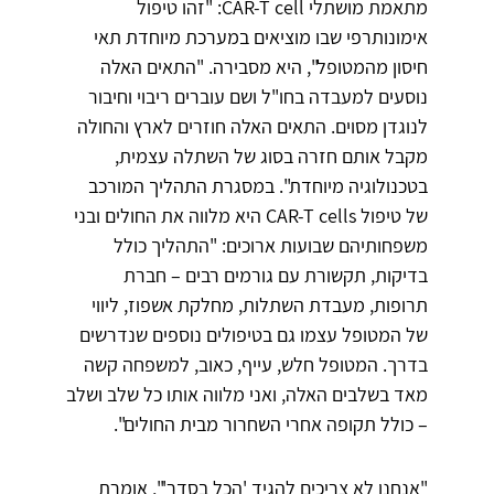
מתאמת מושתלי CAR-T cell: "זהו טיפול
אימונותרפי שבו מוציאים במערכת מיוחדת תאי
חיסון מהמטופל", היא מסבירה. "התאים האלה
נוסעים למעבדה בחו"ל ושם עוברים ריבוי וחיבור
לנוגדן מסוים. התאים האלה חוזרים לארץ והחולה
מקבל אותם חזרה בסוג של השתלה עצמית,
בטכנולוגיה מיוחדת". במסגרת התהליך המורכב
של טיפול CAR-T cells היא מלווה את החולים ובני
משפחותיהם שבועות ארוכים: "התהליך כולל
בדיקות, תקשורת עם גורמים רבים – חברת
תרופות, מעבדת השתלות, מחלקת אשפוז, ליווי
של המטופל עצמו גם בטיפולים נוספים שנדרשים
בדרך. המטופל חלש, עייף, כאוב, למשפחה קשה
מאד בשלבים האלה, ואני מלווה אותו כל שלב ושלב
– כולל תקופה אחרי השחרור מבית החולים".
"אנחנו לא צריכים להגיד 'הכל בסדר'", אומרת