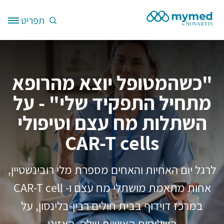
דילוג לתוכן העיקרי
תפריט
Site Logo
"כשהמטופל יוצא מהרופא
מתחיל התפקיד שלי" - על
השתלות מח עצם וטיפולי
CAR-T cells
לרגל יום האחיות והאחים מספרת מלי רובינשטיין,
אחות מתאמת מושתלי מח עצם ו- CAR-T cell
במרכז דוידוף בבית חולים רבין-בלינסון, על
השליחות האישית שלה. האזינו