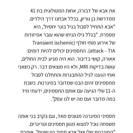
את אבא של דבורה, אחות המטולוגית בת 41
ממדרשת בן גוריון, בכלל אבחנו דרך הילדים.
"אבא התחיל לסבול בגיל בוגר יחסית", היא
מספרת. "בגלל גילו הניחו שהוא עובר אפיזודות
של אירוע מוחי חולף (Transient ischemic
attack - TIA). התסמינים יכולים להיות דומים:
אאורה, קושי בדיבור. הוא היה מגיע לבית החולים,
עושה בדיקות MRI, ולא היו מוצאים דבר. רק כשאני
ואחי הגענו לגיל ההתבגרות והתחלנו לסבול
מתסמינים זהים הבנו שמדובר במיגרנות. כשבת
ה-11 שלי הגיעה עם אותם התסמינים, ידעתי מיד
במה מדובר ועם מה יש לנו עסק".
תסמיני המיגרנה מגוונים מאד, וגם בקרב בני אותה
משפחה נוכל למצוא מגוון תסמינים וטריגרים.
"המיגרנות שלי ושל אבא תמיד היו שונות", אומרת