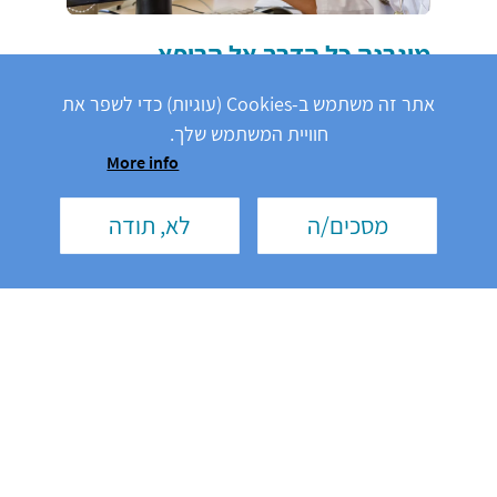
מיגרנה כל הדרך אל הרופא
כך תנהלו נכון שיחה על מצבכם מול הגורם המטפל
אתר זה משתמש ב-Cookies (עוגיות) כדי לשפר את
חוויית המשתמש שלך.
More info
מסכים/ה
לא, תודה
משפטי
תנאי שימוש
מדיניות הפרטיות
הצהרת נגישות
אודות נוברטיס