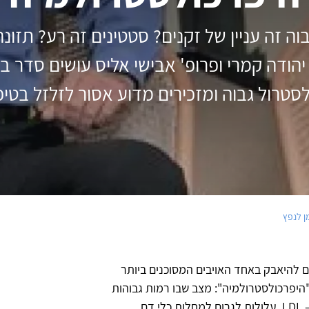
וה זה עניין של זקנים? סטטינים זה רע? תזונה
יהודה קמרי ופרופ' אבישי אליס עושים סדר ב
לסטרול גבוה ומזכירים מדוע אסור לזלזל בטיפ
ן לנפץ
 להיאבק באחד האויבים המסוכנים ביותר
"היפרכולסטרולמיה": מצב שבו רמות גבוהות
של כולסטרול בדם, ובפרט "הכולסטרול הרע" – LDL, עלולות לגרום למחלות כלי דם