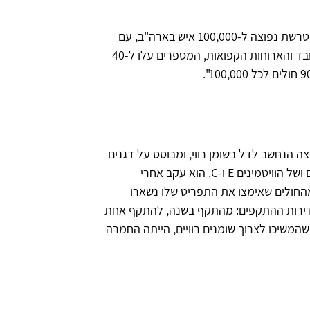
אם בשנות החמישים דיברנו על 2.2 מקרים של טרשת נפוצה ל-100,000 איש בארה"ב, עם
תחילת עידן רשתות המזון המהיר, האוכל המעובד והארוחות הקפואות, המספרים עלו ל-40
ה הנחשב לדל בשומן רווי, ומבוסס על דגנים
מלאים, פירות וירקות, עם תוספות של שמן דגים ושל הוויטמינים E ו-C. הוא עקב אחרי
שך 34 שנים ומצא שכ-95 אחוז מהחולים שאימצו את התפריט שלו נשארו
תדירות ההתקפים: מהתקף בשנה, להתקף אחת
משיכו לצרוך שומנים רוויים, הייתה החמרה