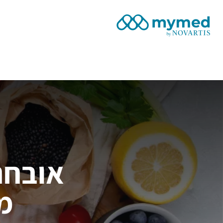
Site Logo
אובחנ
מ